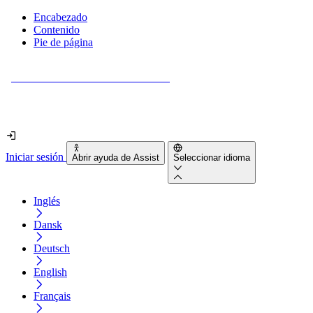
Encabezado
Contenido
Pie de página
¿Tu sitio web es realmente accesible?
Descúbrelo en menos de 2 minutos.
Iniciar sesión
Abrir ayuda de Assist
Seleccionar idioma
Inglés
Dansk
Deutsch
English
Français