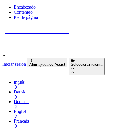
Encabezado
Contenido
Pie de página
¿Tu sitio web es realmente accesible?
Descúbrelo en menos de 2 minutos.
Iniciar sesión
Abrir ayuda de Assist
Seleccionar idioma
Inglés
Dansk
Deutsch
English
Français