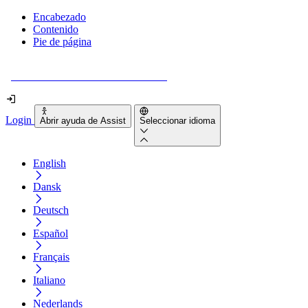
Encabezado
Contenido
Pie de página
¿Tu sitio web es realmente accesible?
Login
Abrir ayuda de Assist
Seleccionar idioma
English
Dansk
Deutsch
Español
Français
Italiano
Nederlands