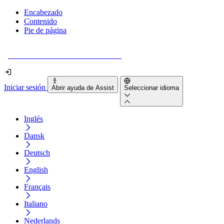
Encabezado
Contenido
Pie de página
¿Tu sitio web es realmente accesible?
Iniciar sesión
Abrir ayuda de Assist
Seleccionar idioma
Inglés
Dansk
Deutsch
English
Français
Italiano
Nederlands