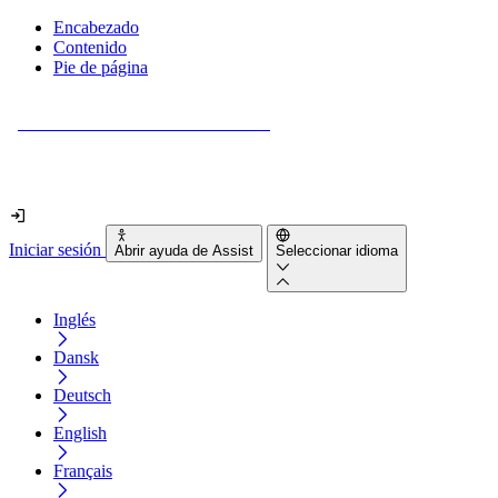
Encabezado
Contenido
Pie de página
¿Tu sitio web es realmente accesible?
Descúbrelo en menos de 2 minutos.
Iniciar sesión
Abrir ayuda de Assist
Seleccionar idioma
Inglés
Dansk
Deutsch
English
Français