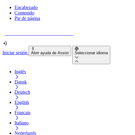
Encabezado
Contenido
Pie de página
¿Tu sitio web es realmente accesible?
Iniciar sesión
Abrir ayuda de Assist
Seleccionar idioma
Inglés
Dansk
Deutsch
English
Français
Italiano
Nederlands