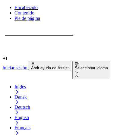
Encabezado
Contenido
Pie de página
¿Tu sitio web es realmente accesible?
Descúbrelo en menos de 2 minutos.
Iniciar sesión
Abrir ayuda de Assist
Seleccionar idioma
Inglés
Dansk
Deutsch
English
Français