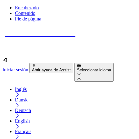
Encabezado
Contenido
Pie de página
¿Tu sitio web es realmente accesible?
Descúbrelo en menos de 2 minutos.
Iniciar sesión
Abrir ayuda de Assist
Seleccionar idioma
Inglés
Dansk
Deutsch
English
Français