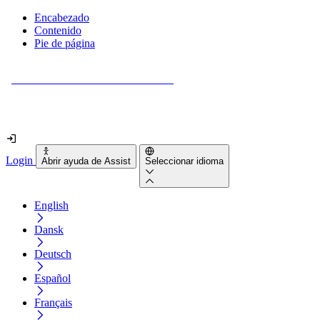
Encabezado
Contenido
Pie de página
¿Tu sitio web es realmente accesible?
Descúbrelo en menos de 2 minutos.
Login
Abrir ayuda de Assist
Seleccionar idioma
English
Dansk
Deutsch
Español
Français