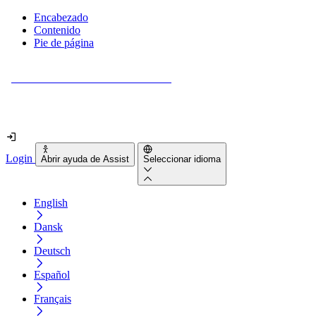
Encabezado
Contenido
Pie de página
¿Tu sitio web es realmente accesible?
Descúbrelo en menos de 2 minutos.
Login
Abrir ayuda de Assist
Seleccionar idioma
English
Dansk
Deutsch
Español
Français