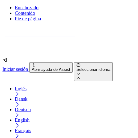
Encabezado
Contenido
Pie de página
¿Tu sitio web es realmente accesible?
Descúbrelo en menos de 2 minutos.
Iniciar sesión
Abrir ayuda de Assist
Seleccionar idioma
Inglés
Dansk
Deutsch
English
Français