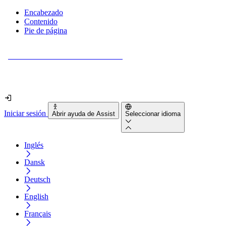
Encabezado
Contenido
Pie de página
¿Tu sitio web es realmente accesible?
Descúbrelo en menos de 2 minutos.
Iniciar sesión
Abrir ayuda de Assist
Seleccionar idioma
Inglés
Dansk
Deutsch
English
Français