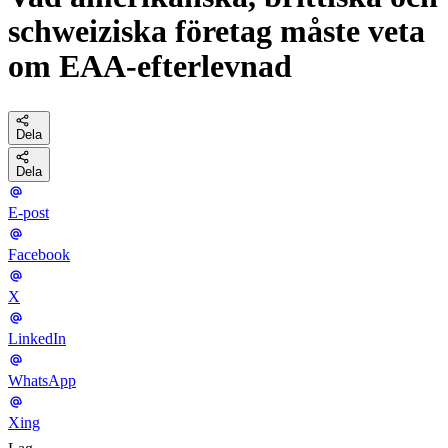
schweiziska företag måste veta
om EAA-efterlevnad
Dela
Dela
E-post
Facebook
X
LinkedIn
WhatsApp
Xing