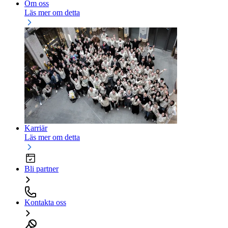
Om oss
Läs mer om detta
Karriär
Läs mer om detta
Bli partner
Kontakta oss