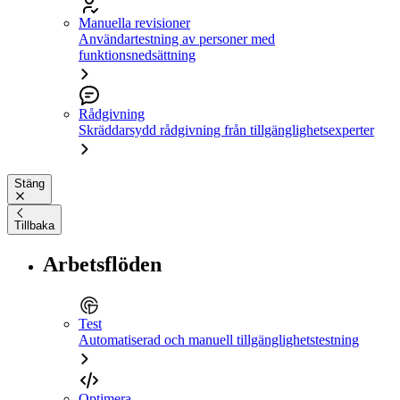
Manuella revisioner
Användartestning av personer med
funktionsnedsättning
Rådgivning
Skräddarsydd rådgivning från tillgänglighetsexperter
Stäng
Tillbaka
Arbetsflöden
Test
Automatiserad och manuell tillgänglighetstestning
Optimera