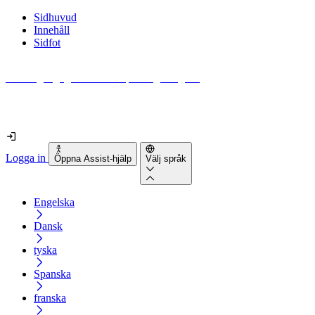
Sidhuvud
Innehåll
Sidfot
Hur tillgänglig är din webbplats egentligen?
Ta reda på det på mindre än 2 minuter
Logga in
Öppna Assist-hjälp
Välj språk
Engelska
Dansk
tyska
Spanska
franska