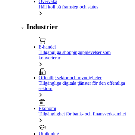
Övervaka
Håll koll på framsteg och status
Industrier
E-handel
Tillgängliga shoppingupplevelser som
konverterar
Offentlig sektor och myndigheter
Tillgängliga digitala tjänster för den offentliga
sektorn
Ekonomi
Tillgänglighet för bank- och finansverksamhet
Utbildning