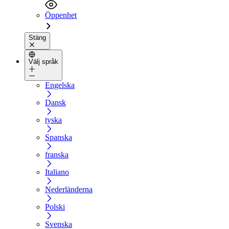
Öppenhet
Stäng
Välj språk
Engelska
Dansk
tyska
Spanska
franska
Italiano
Nederländerna
Polski
Svenska