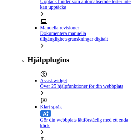
Upptäck hinder som automatiserade tester inte
kan upptäcka
Manuella revisioner
Dokumentera manuella
tillgänglighetsgranskningar digitalt
Hjälpplugins
Assist-widget
Över 25 hjälpfunktioner för din webbplats
Klart språk
Gör din webbplats lättförståelig med ett enda
klick