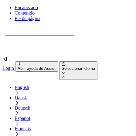
Encabezado
Contenido
Pie de página
¿Tu sitio web es realmente accesible?
Descúbrelo en menos de 2 minutos.
Login
Abrir ayuda de Assist
Seleccionar idioma
English
Dansk
Deutsch
Español
Français