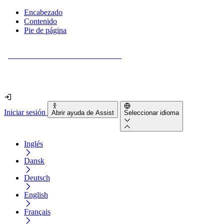
Encabezado
Contenido
Pie de página
¿Tu sitio web es realmente accesible?
Descúbrelo en menos de 2 minutos.
Iniciar sesión
Abrir ayuda de Assist
Seleccionar idioma
Inglés
Dansk
Deutsch
English
Français