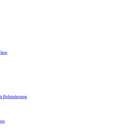
chen
mit Behinderung
ten