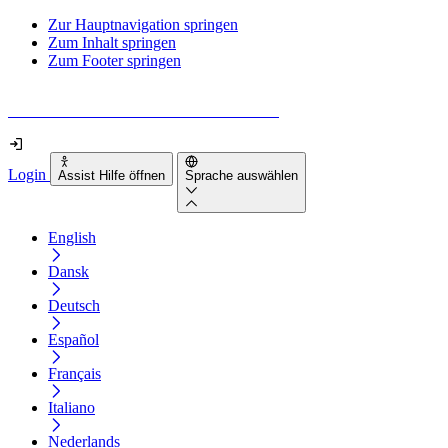
Zur Hauptnavigation springen
Zum Inhalt springen
Zum Footer springen
Wie barrierefrei ist deine Website wirklich?
Login
Assist Hilfe öffnen
Sprache auswählen
English
Dansk
Deutsch
Español
Français
Italiano
Nederlands