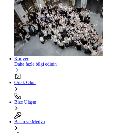
Kariyer
Daha fazla bilgi edinin
Ortak Olun
Bize Ulaşın
Basın ve Medya