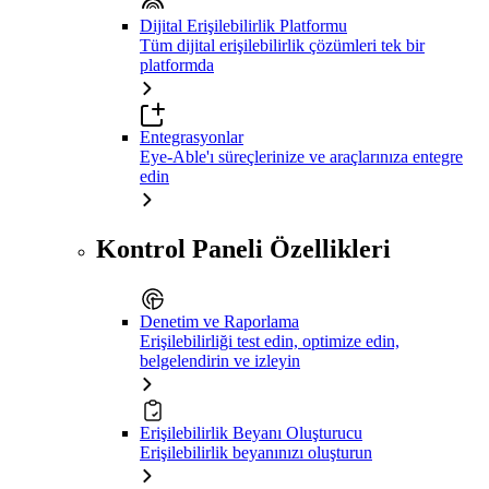
Dijital Erişilebilirlik Platformu
Tüm dijital erişilebilirlik çözümleri tek bir
platformda
Entegrasyonlar
Eye-Able'ı süreçlerinize ve araçlarınıza entegre
edin
Kontrol Paneli Özellikleri
Denetim ve Raporlama
Erişilebilirliği test edin, optimize edin,
belgelendirin ve izleyin
Erişilebilirlik Beyanı Oluşturucu
Erişilebilirlik beyanınızı oluşturun