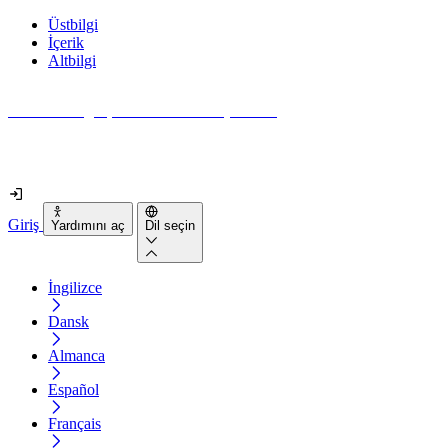
Üstbilgi
İçerik
Altbilgi
Web siteniz gerçekten ne kadar erişilebilir?
2 dakikadan kısa sürede öğrenin
Giriş
Yardımını aç
Dil seçin
İngilizce
Dansk
Almanca
Español
Français