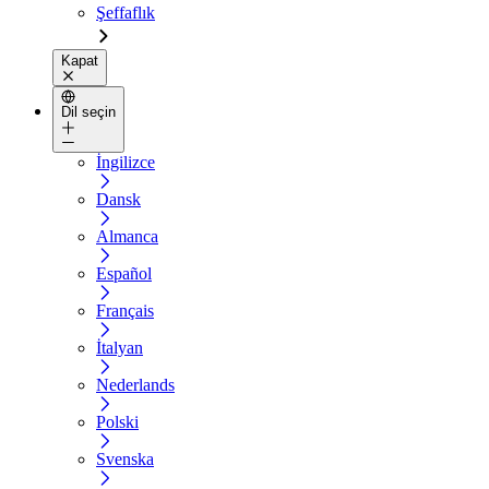
Şeffaflık
Kapat
Dil seçin
İngilizce
Dansk
Almanca
Español
Français
İtalyan
Nederlands
Polski
Svenska