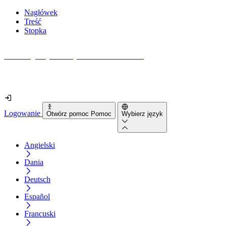
Nagłówek
Treść
Stopka
Jak dostępna jest Twoja strona internetowa?
Dowiedz się w mniej niż 2 minuty
Logowanie
Otwórz pomoc Pomoc
Wybierz język
Angielski
Dania
Deutsch
Español
Francuski