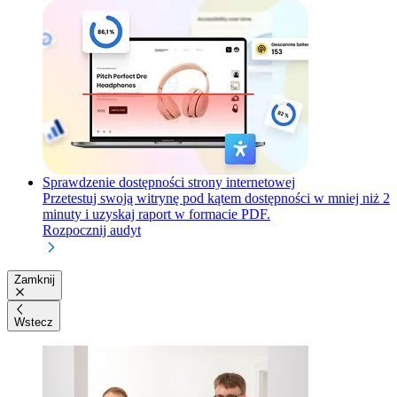
Sprawdzenie dostępności strony internetowej
Przetestuj swoją witrynę pod kątem dostępności w mniej niż 2
minuty i uzyskaj raport w formacie PDF.
Rozpocznij audyt
Zamknij
Wstecz