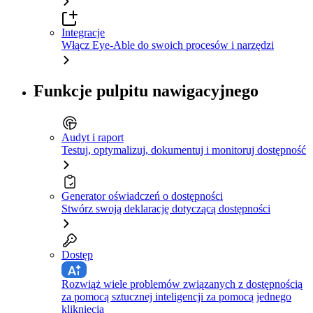
Integracje
Włącz Eye-Able do swoich procesów i narzędzi
Funkcje pulpitu nawigacyjnego
Audyt i raport
Testuj, optymalizuj, dokumentuj i monitoruj dostępność
Generator oświadczeń o dostępności
Stwórz swoją deklarację dotyczącą dostępności
Dostęp
Rozwiąż wiele problemów związanych z dostępnością
za pomocą sztucznej inteligencji za pomocą jednego
kliknięcia