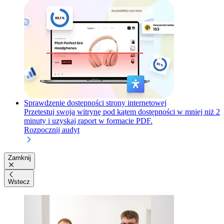
Sprawdzenie dostępności strony internetowej
Przetestuj swoją witrynę pod kątem dostępności w mniej niż 2
minuty i uzyskaj raport w formacie PDF.
Rozpocznij audyt
Zamknij
Wstecz