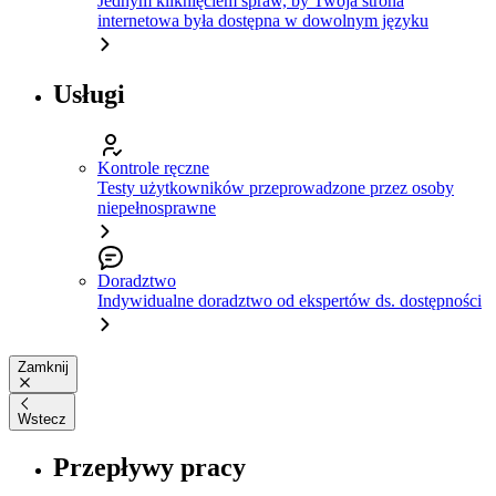
Jednym kliknięciem spraw, by Twoja strona
internetowa była dostępna w dowolnym języku
Usługi
Kontrole ręczne
Testy użytkowników przeprowadzone przez osoby
niepełnosprawne
Doradztwo
Indywidualne doradztwo od ekspertów ds. dostępności
Zamknij
Wstecz
Przepływy pracy