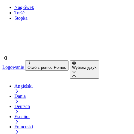
Nagłówek
Treść
Stopka
Jak dostępna jest Twoja strona internetowa?
Dowiedz się w mniej niż 2 minuty
Logowanie
Otwórz pomoc Pomoc
Wybierz język
Angielski
Dania
Deutsch
Español
Francuski