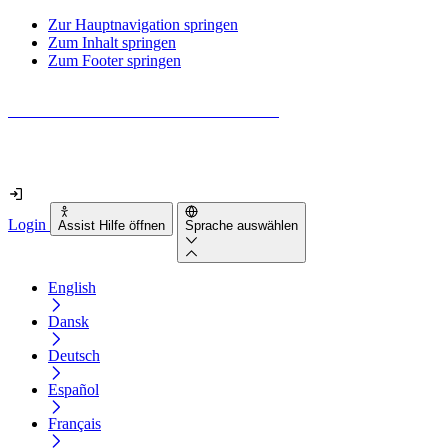
Zur Hauptnavigation springen
Zum Inhalt springen
Zum Footer springen
Wie barrierefrei ist deine Website wirklich?
Finde es in nur 2 Minuten heraus
Login
Assist Hilfe öffnen
Sprache auswählen
English
Dansk
Deutsch
Español
Français