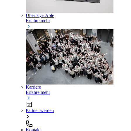
Über Eye-Able
Erfahre mehr
Karriere
Erfahre mehr
Partner werden
Kontakt