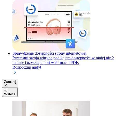
Sprawdzenie dostępności strony internetowej
Przetestuj swoją witrynę pod kątem dostępności w mniej niż 2
minuty i uzyskaj raport w formacie PDF.
Rozpocznij audyt
Zamknij
Wstecz