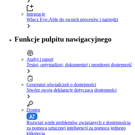
Integracje
Włącz Eye-Able do swoich procesów i narzędzi
Funkcje pulpitu nawigacyjnego
Audyt i raport
Testuj, optymalizuj, dokumentuj i monitoruj dostępność
Generator oświadczeń o dostępności
Stwórz swoją deklarację dotyczącą dostępności
Dostęp
Rozwiąż wiele problemów związanych z dostępnością
za pomocą sztucznej inteligencji za pomocą jednego
kliknięcia