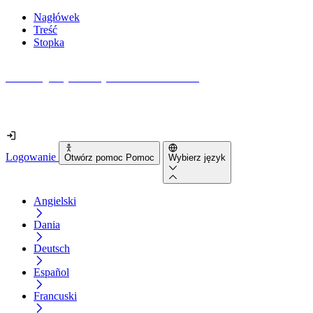
Nagłówek
Treść
Stopka
Jak dostępna jest Twoja strona internetowa?
Dowiedz się w mniej niż 2 minuty
Logowanie
Otwórz pomoc Pomoc
Wybierz język
Angielski
Dania
Deutsch
Español
Francuski