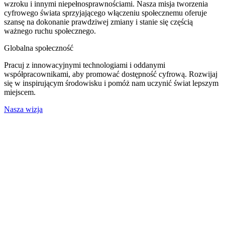
wzroku i innymi niepełnosprawnościami. Nasza misja tworzenia
cyfrowego świata sprzyjającego włączeniu społecznemu oferuje
szansę na dokonanie prawdziwej zmiany i stanie się częścią
ważnego ruchu społecznego.
Globalna społeczność
Pracuj z innowacyjnymi technologiami i oddanymi
współpracownikami, aby promować dostępność cyfrową. Rozwijaj
się w inspirującym środowisku i pomóż nam uczynić świat lepszym
miejscem.
Nasza wizja
Sprawdź, jak Eye-Able
odpowiada na Twoje konkretne
potrzeby
Skorzystaj z indywidualnej demonstracji, dostosowanej do Twoich
potrzeb. Nasi eksperci Eye-Able pokażą Ci, jak rozwiązać problemy