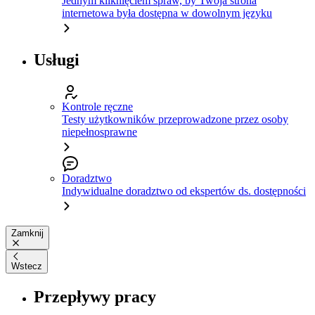
Jednym kliknięciem spraw, by Twoja strona
internetowa była dostępna w dowolnym języku
Usługi
Kontrole ręczne
Testy użytkowników przeprowadzone przez osoby
niepełnosprawne
Doradztwo
Indywidualne doradztwo od ekspertów ds. dostępności
Zamknij
Wstecz
Przepływy pracy