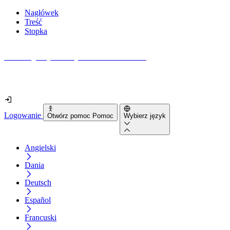
Nagłówek
Treść
Stopka
Jak dostępna jest Twoja strona internetowa?
Dowiedz się w mniej niż 2 minuty
Logowanie
Otwórz pomoc Pomoc
Wybierz język
Angielski
Dania
Deutsch
Español
Francuski