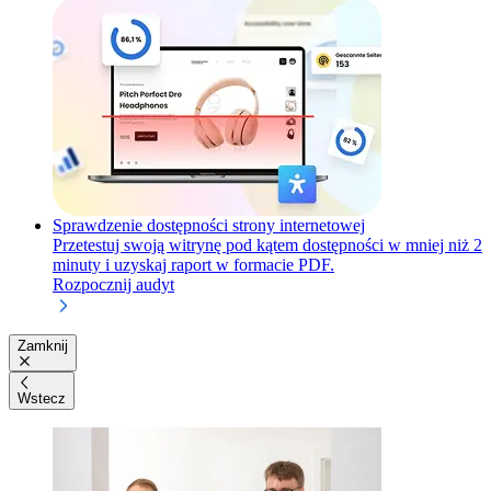
Sprawdzenie dostępności strony internetowej
Przetestuj swoją witrynę pod kątem dostępności w mniej niż 2
minuty i uzyskaj raport w formacie PDF.
Rozpocznij audyt
Zamknij
Wstecz