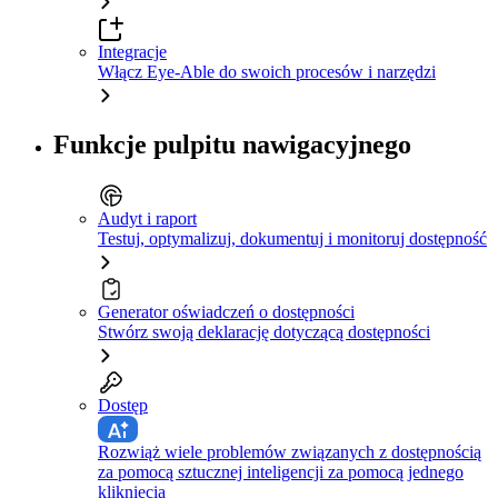
Integracje
Włącz Eye-Able do swoich procesów i narzędzi
Funkcje pulpitu nawigacyjnego
Audyt i raport
Testuj, optymalizuj, dokumentuj i monitoruj dostępność
Generator oświadczeń o dostępności
Stwórz swoją deklarację dotyczącą dostępności
Dostęp
Rozwiąż wiele problemów związanych z dostępnością
za pomocą sztucznej inteligencji za pomocą jednego
kliknięcia