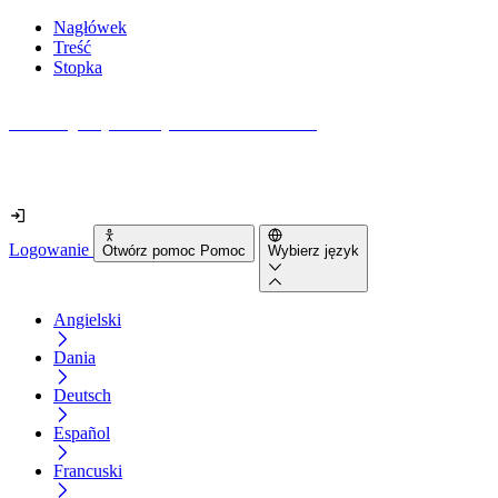
Nagłówek
Treść
Stopka
Jak dostępna jest Twoja strona internetowa?
Dowiedz się w mniej niż 2 minuty
Logowanie
Otwórz pomoc Pomoc
Wybierz język
Angielski
Dania
Deutsch
Español
Francuski