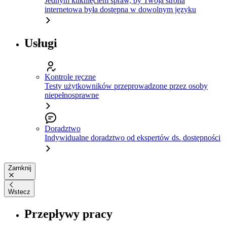
Jednym kliknięciem spraw, by Twoja strona
internetowa była dostępna w dowolnym języku
Usługi
Kontrole ręczne
Testy użytkowników przeprowadzone przez osoby
niepełnosprawne
Doradztwo
Indywidualne doradztwo od ekspertów ds. dostępności
Zamknij
Wstecz
Przepływy pracy