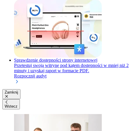
Sprawdzenie dostępności strony internetowej
Przetestuj swoją witrynę pod kątem dostępności w mniej niż 2
minuty i uzyskaj raport w formacie PDF.
Rozpocznij audyt
Zamknij
Wstecz