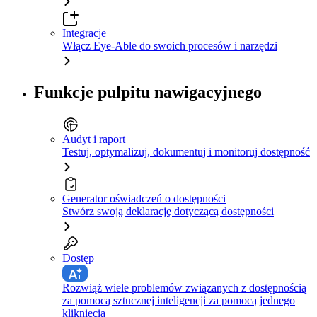
Integracje
Włącz Eye-Able do swoich procesów i narzędzi
Funkcje pulpitu nawigacyjnego
Audyt i raport
Testuj, optymalizuj, dokumentuj i monitoruj dostępność
Generator oświadczeń o dostępności
Stwórz swoją deklarację dotyczącą dostępności
Dostęp
Rozwiąż wiele problemów związanych z dostępnością
za pomocą sztucznej inteligencji za pomocą jednego
kliknięcia