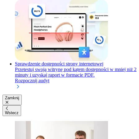
Sprawdzenie dostępności strony internetowej
Przetestuj swoją witrynę pod kątem dostępności w mniej niż 2
minuty i uzyskaj raport w formacie PDF.
Rozpocznij audyt
Zamknij
Wstecz