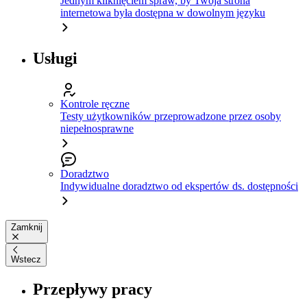
Jednym kliknięciem spraw, by Twoja strona
internetowa była dostępna w dowolnym języku
Usługi
Kontrole ręczne
Testy użytkowników przeprowadzone przez osoby
niepełnosprawne
Doradztwo
Indywidualne doradztwo od ekspertów ds. dostępności
Zamknij
Wstecz
Przepływy pracy