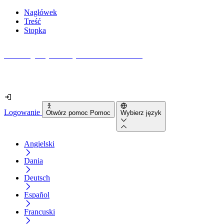
Nagłówek
Treść
Stopka
Jak dostępna jest Twoja strona internetowa?
Dowiedz się w mniej niż 2 minuty
Logowanie
Otwórz pomoc Pomoc
Wybierz język
Angielski
Dania
Deutsch
Español
Francuski