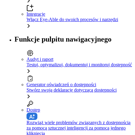
Integracje
Włącz Eye-Able do swoich procesów i narzędzi
Funkcje pulpitu nawigacyjnego
Audyt i raport
Testuj, optymalizuj, dokumentuj i monitoruj dostępność
Generator oświadczeń o dostępności
Stwórz swoją deklarację dotyczącą dostępności
Dostęp
Rozwiąż wiele problemów związanych z dostępnością
za pomocą sztucznej inteligencji za pomocą jednego
kliknięcia