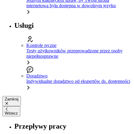
Jednym kliknięciem spraw, by Twoja strona
internetowa była dostępna w dowolnym języku
Usługi
Kontrole ręczne
Testy użytkowników przeprowadzone przez osoby
niepełnosprawne
Doradztwo
Indywidualne doradztwo od ekspertów ds. dostępności
Zamknij
Wstecz
Przepływy pracy