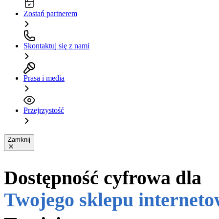
Zostań partnerem
Skontaktuj się z nami
Prasa i media
Przejrzystość
Zamknij
Twojej strony internetow
Twoich plików PDF
Dostępność cyfrowa dla
Twojego sklepu internet