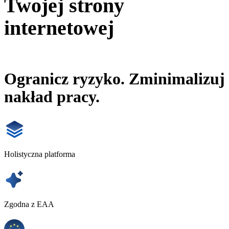
Twojej strony internetow
Twojej aplikacji
Twojej strony
internetowej
Ogranicz ryzyko. Zminimalizuj
nakład pracy.
Holistyczna platforma
Zgodna z EAA