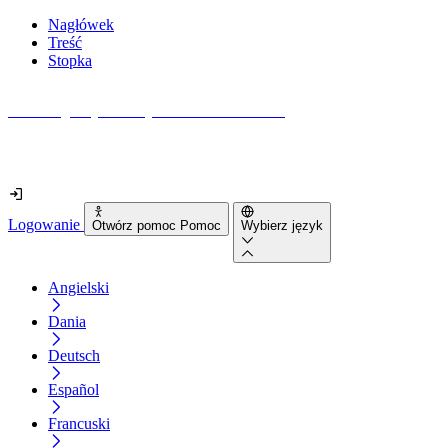
Nagłówek
Treść
Stopka
Jak dostępna jest Twoja strona internetowa?
Dowiedz się w mniej niż 2 minuty
Logowanie
Otwórz pomoc Pomoc
Wybierz język
Angielski
Dania
Deutsch
Español
Francuski