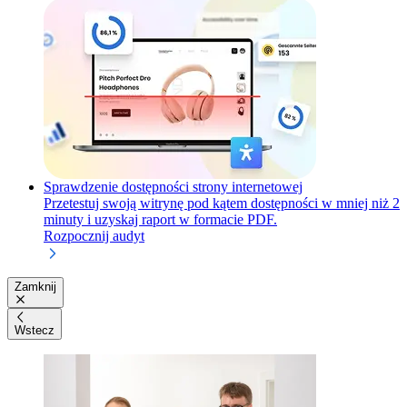
Sprawdzenie dostępności strony internetowej
Przetestuj swoją witrynę pod kątem dostępności w mniej niż 2
minuty i uzyskaj raport w formacie PDF.
Rozpocznij audyt
Zamknij
Wstecz