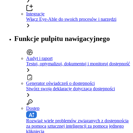
Integracje
Włącz Eye-Able do swoich procesów i narzędzi
Funkcje pulpitu nawigacyjnego
Audyt i raport
Testuj, optymalizuj, dokumentuj i monitoruj dostępność
Generator oświadczeń o dostępności
Stwórz swoją deklarację dotyczącą dostępności
Dostęp
Rozwiąż wiele problemów związanych z dostępnością
za pomocą sztucznej inteligencji za pomocą jednego
kliknięcia