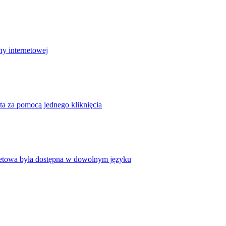
ny internetowej
ta za pomocą jednego kliknięcia
rnetowa była dostępna w dowolnym języku