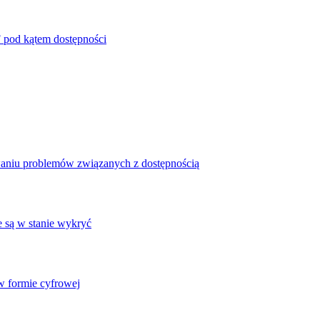
 pod kątem dostępności
waniu problemów związanych z dostępnością
e są w stanie wykryć
 formie cyfrowej