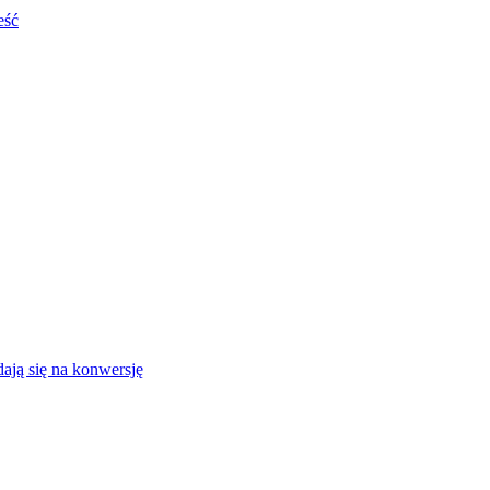
eść
ają się na konwersję