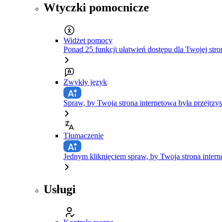
Wtyczki pomocnicze
Widżet pomocy
Ponad 25 funkcji ułatwień dostępu dla Twojej stro
Zwykły język
Spraw, by Twoja strona internetowa była przejrzys
Tłumaczenie
Jednym kliknięciem spraw, by Twoja strona inte
Usługi