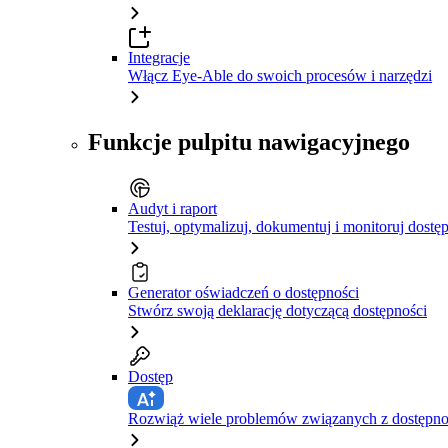
Integracje
Włącz Eye-Able do swoich procesów i narzędzi
Funkcje pulpitu nawigacyjnego
Audyt i raport
Testuj, optymalizuj, dokumentuj i monitoruj dostę
Generator oświadczeń o dostępności
Stwórz swoją deklarację dotyczącą dostępności
Dostęp
Rozwiąż wiele problemów związanych z dostępnośc