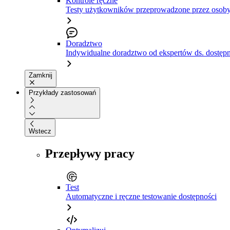
Kontrole ręczne
Testy użytkowników przeprowadzone przez osoby
Doradztwo
Indywidualne doradztwo od ekspertów ds. dostępn
Zamknij
Przykłady zastosowań
Wstecz
Przepływy pracy
Test
Automatyczne i ręczne testowanie dostępności