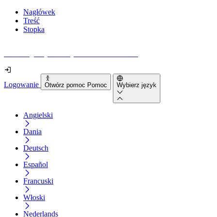
Nagłówek
Treść
Stopka
Jak dostępna jest Twoja strona internetowa?
Logowanie
Otwórz pomoc Pomoc
Wybierz język
Angielski
Dania
Deutsch
Español
Francuski
Włoski
Nederlands