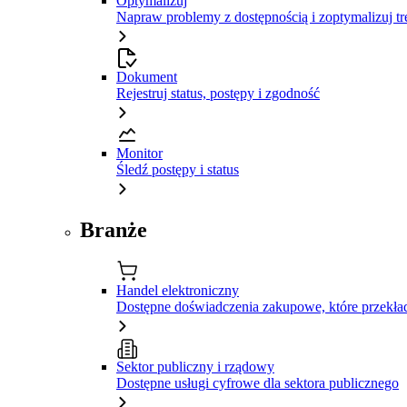
Optymalizuj
Napraw problemy z dostępnością i zoptymalizuj tr
Dokument
Rejestruj status, postępy i zgodność
Monitor
Śledź postępy i status
Branże
Handel elektroniczny
Dostępne doświadczenia zakupowe, które przekład
Sektor publiczny i rządowy
Dostępne usługi cyfrowe dla sektora publicznego