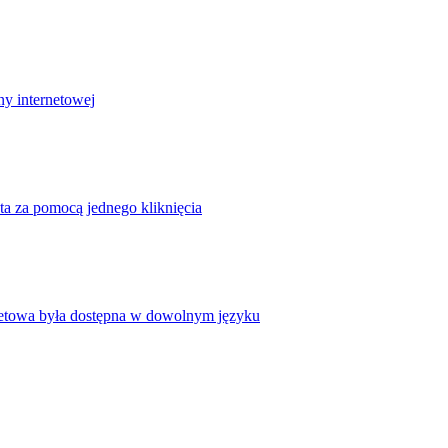
ny internetowej
ta za pomocą jednego kliknięcia
rnetowa była dostępna w dowolnym języku