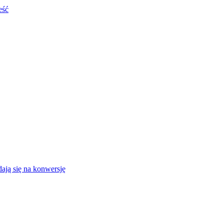
eść
ają się na konwersję