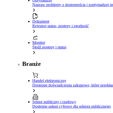
Optymalizuj
Napraw problemy z dostępnością i zoptymalizuj tr
Dokument
Rejestruj status, postępy i zgodność
Monitor
Śledź postępy i status
Branże
Handel elektroniczny
Dostępne doświadczenia zakupowe, które przekład
Sektor publiczny i rządowy
Dostępne usługi cyfrowe dla sektora publicznego