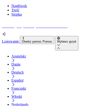
Nagłówek
Treść
Stopka
Jak dostępna jest Twoja strona internetowa?
Logowanie
Otwórz pomoc Pomoc
Wybierz język
Angielski
Dania
Deutsch
Español
Francuski
Włoski
Nederlands