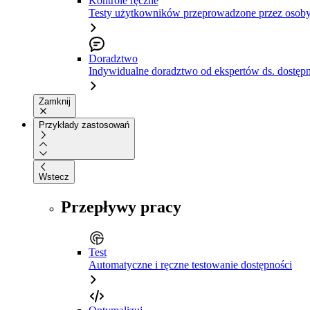
Kontrole ręczne
Testy użytkowników przeprowadzone przez osoby
Doradztwo
Indywidualne doradztwo od ekspertów ds. dostępn
Zamknij
Przykłady zastosowań
Wstecz
Przepływy pracy
Test
Automatyczne i ręczne testowanie dostępności