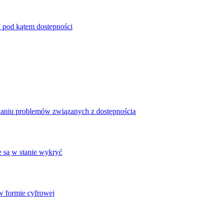
 pod kątem dostępności
waniu problemów związanych z dostępnością
e są w stanie wykryć
 formie cyfrowej