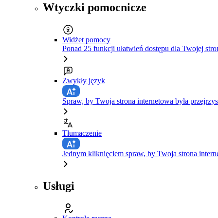
Wtyczki pomocnicze
Widżet pomocy
Ponad 25 funkcji ułatwień dostępu dla Twojej stro
Zwykły język
Spraw, by Twoja strona internetowa była przejrzys
Tłumaczenie
Jednym kliknięciem spraw, by Twoja strona inte
Usługi