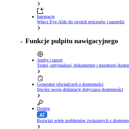
Integracje
Włącz Eye-Able do swoich procesów i narzędzi
Funkcje pulpitu nawigacyjnego
Audyt i raport
Testuj, optymalizuj, dokumentuj i monitoruj dostę
Generator oświadczeń o dostępności
Stwórz swoją deklarację dotyczącą dostępności
Dostęp
Rozwiąż wiele problemów związanych z dostępnośc