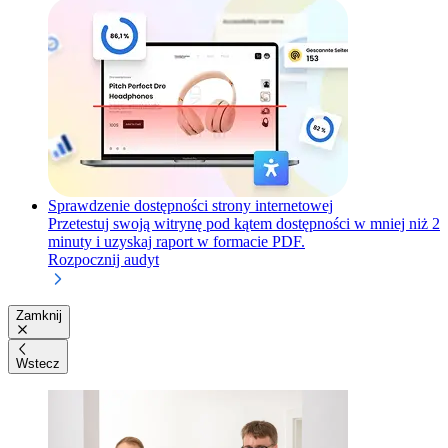
Sprawdzenie dostępności strony internetowej
Przetestuj swoją witrynę pod kątem dostępności w mniej niż 2
minuty i uzyskaj raport w formacie PDF.
Rozpocznij audyt
Zamknij
Wstecz