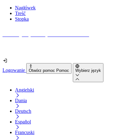
Nagłówek
Treść
Stopka
Jak dostępna jest Twoja strona internetowa?
Dowiedz się w mniej niż 2 minuty
Logowanie
Otwórz pomoc Pomoc
Wybierz język
Angielski
Dania
Deutsch
Español
Francuski