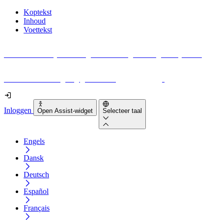
Koptekst
Inhoud
Voettekst
Geen idee waar je moet beginnen met digitale toegankelijkheid?
Download vandaag nog gratis onze
EAA-checklist
!
Inloggen
Open Assist-widget
Selecteer taal
Engels
Dansk
Deutsch
Español
Français