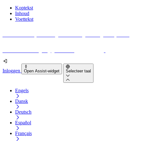
Koptekst
Inhoud
Voettekst
Geen idee waar je moet beginnen met digitale toegankelijkheid?
Download vandaag nog gratis onze
EAA-checklist
!
Inloggen
Open Assist-widget
Selecteer taal
Engels
Dansk
Deutsch
Español
Français