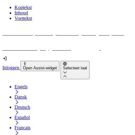
Koptekst
Inhoud
Voettekst
Geen idee waar je moet beginnen met digitale toegankelijkheid?
Download vandaag nog gratis onze
EAA-checklist
!
Inloggen
Open Assist-widget
Selecteer taal
Engels
Dansk
Deutsch
Español
Français