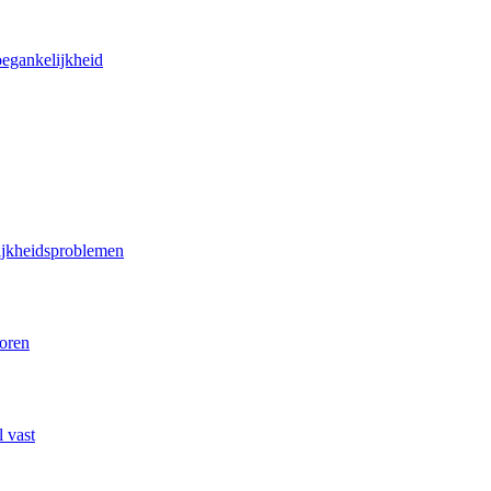
oegankelijkheid
lijkheidsproblemen
poren
 vast