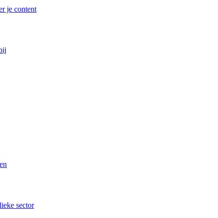
r je content
bij
ren
lieke sector