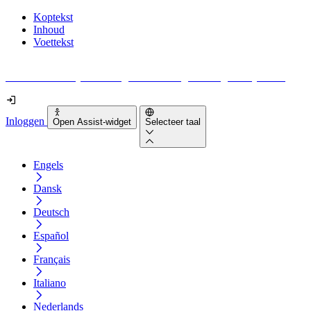
Koptekst
Inhoud
Voettekst
Geen idee waar je moet beginnen met digitale toegankelijkheid?
Inloggen
Open Assist-widget
Selecteer taal
Engels
Dansk
Deutsch
Español
Français
Italiano
Nederlands