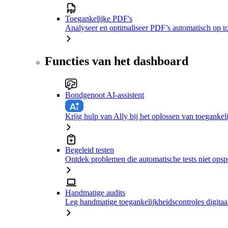
Toegankelijke PDF's
Analyseer en optimaliseer PDF’s automatisch op t
Functies van het dashboard
Bondgenoot AI-assistent
Krijg hulp van Ally bij het oplossen van toeganke
Begeleid testen
Ontdek problemen die automatische tests niet ops
Handmatige audits
Leg handmatige toegankelijkheidscontroles digitaal