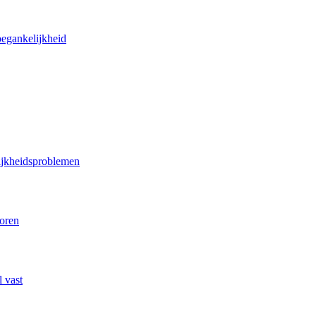
oegankelijkheid
lijkheidsproblemen
poren
 vast