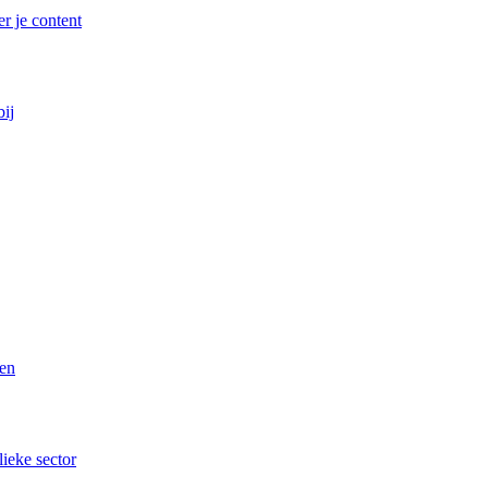
r je content
bij
ren
lieke sector