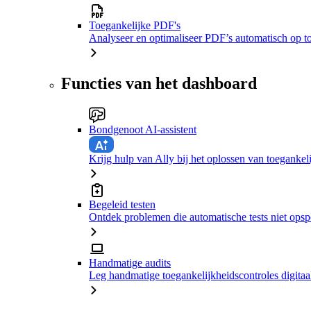
Toegankelijke PDF's
Analyseer en optimaliseer PDF’s automatisch op t
Functies van het dashboard
Bondgenoot AI-assistent
Krijg hulp van Ally bij het oplossen van toeganke
Begeleid testen
Ontdek problemen die automatische tests niet ops
Handmatige audits
Leg handmatige toegankelijkheidscontroles digitaal