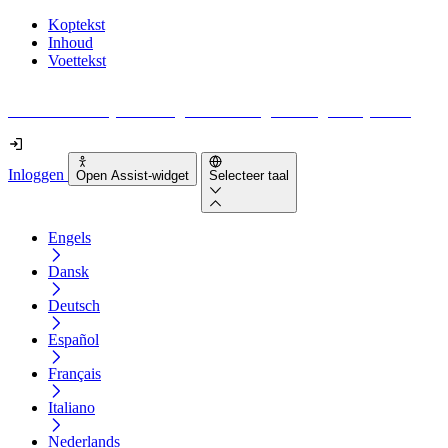
Koptekst
Inhoud
Voettekst
Geen idee waar je moet beginnen met digitale toegankelijkheid?
Inloggen
Open Assist-widget
Selecteer taal
Engels
Dansk
Deutsch
Español
Français
Italiano
Nederlands