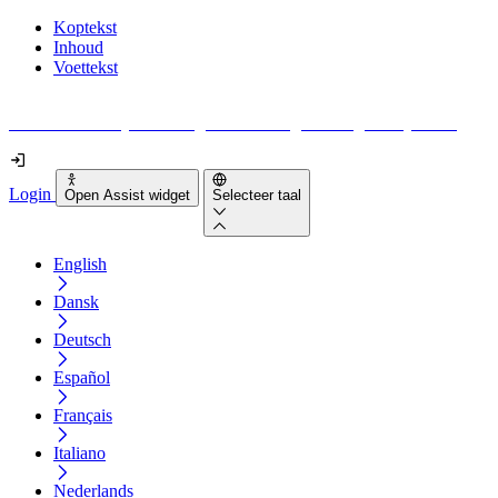
Koptekst
Inhoud
Voettekst
Geen idee waar je moet beginnen met digitale toegankelijkheid?
Login
Open Assist widget
Selecteer taal
English
Dansk
Deutsch
Español
Français
Italiano
Nederlands