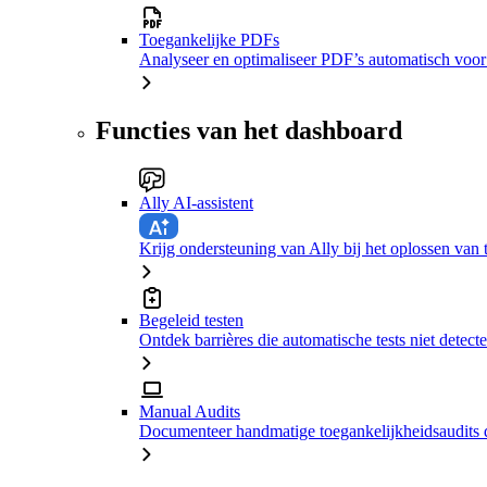
Toegankelijke PDFs
Analyseer en optimaliseer PDF’s automatisch voor
Functies van het dashboard
Ally AI-assistent
Krijg ondersteuning van Ally bij het oplossen van
Begeleid testen
Ontdek barrières die automatische tests niet detect
Manual Audits
Documenteer handmatige toegankelijkheidsaudits d