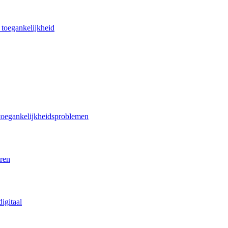
 toegankelijkheid
 toegankelijkheidsproblemen
eren
igitaal