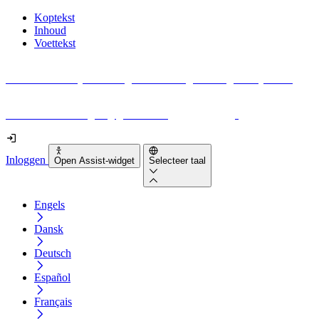
Koptekst
Inhoud
Voettekst
Geen idee waar je moet beginnen met digitale toegankelijkheid?
Download vandaag nog gratis onze
EAA-checklist
!
Inloggen
Open Assist-widget
Selecteer taal
Engels
Dansk
Deutsch
Español
Français