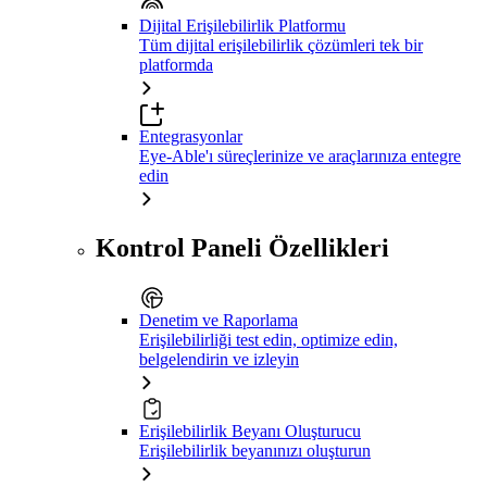
Dijital Erişilebilirlik Platformu
Tüm dijital erişilebilirlik çözümleri tek bir
platformda
Entegrasyonlar
Eye-Able'ı süreçlerinize ve araçlarınıza entegre
edin
Kontrol Paneli Özellikleri
Denetim ve Raporlama
Erişilebilirliği test edin, optimize edin,
belgelendirin ve izleyin
Erişilebilirlik Beyanı Oluşturucu
Erişilebilirlik beyanınızı oluşturun