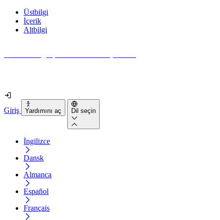
Üstbilgi
İçerik
Altbilgi
Web siteniz gerçekten ne kadar erişilebilir?
2 dakikadan kısa sürede öğrenin
Giriş
Yardımını aç
Dil seçin
İngilizce
Dansk
Almanca
Español
Français