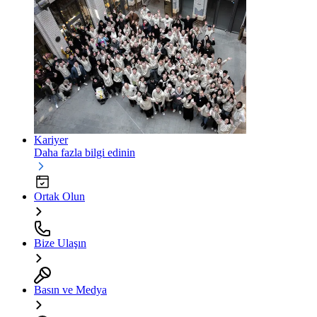
Kariyer
Daha fazla bilgi edinin
Ortak Olun
Bize Ulaşın
Basın ve Medya