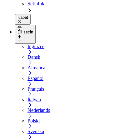
Şeffaflık
Kapat
Dil seçin
İngilizce
Dansk
Almanca
Español
Français
İtalyan
Nederlands
Polski
Svenska