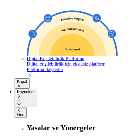
Dijital Erişilebilirlik Platformu
Dijital erişilebilirlik için eksiksiz platform
Platformu keşfedin
Kapat
Kaynaklar
Geri
Yasalar ve Yönergeler