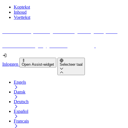
Koptekst
Inhoud
Voettekst
Geen idee waar je moet beginnen met digitale toegankelijkheid?
Download vandaag nog gratis onze
EAA-checklist
!
Inloggen
Open Assist-widget
Selecteer taal
Engels
Dansk
Deutsch
Español
Français