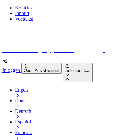
Koptekst
Inhoud
Voettekst
Geen idee waar je moet beginnen met digitale toegankelijkheid?
Download vandaag nog gratis onze
EAA-checklist
!
Inloggen
Open Assist-widget
Selecteer taal
Engels
Dansk
Deutsch
Español
Français