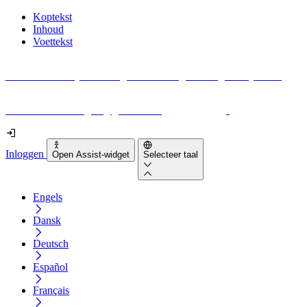
Koptekst
Inhoud
Voettekst
Geen idee waar je moet beginnen met digitale toegankelijkheid?
Download vandaag nog gratis onze
EAA-checklist
!
Inloggen
Open Assist-widget
Selecteer taal
Engels
Dansk
Deutsch
Español
Français