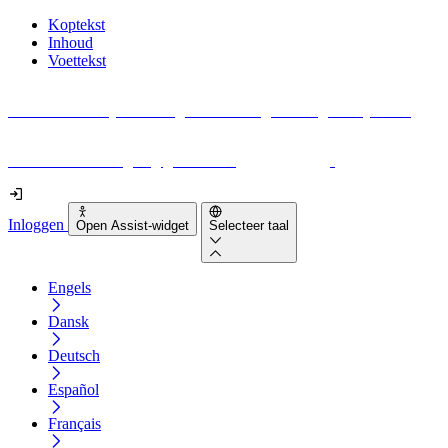
Koptekst
Inhoud
Voettekst
Geen idee waar je moet beginnen met digitale toegankelijkheid?
Download vandaag nog gratis onze
EAA-checklist
!
Inloggen
Open Assist-widget
Selecteer taal
Engels
Dansk
Deutsch
Español
Français