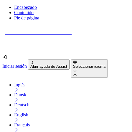
Encabezado
Contenido
Pie de página
¿Tu sitio web es realmente accesible?
Descúbrelo en menos de 2 minutos.
Iniciar sesión
Abrir ayuda de Assist
Seleccionar idioma
Inglés
Dansk
Deutsch
English
Français