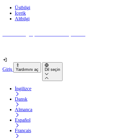
Üstbilgi
İçerik
Altbilgi
Web siteniz gerçekten ne kadar erişilebilir?
2 dakikadan kısa sürede öğrenin
Giriş
Yardımını aç
Dil seçin
İngilizce
Dansk
Almanca
Español
Français