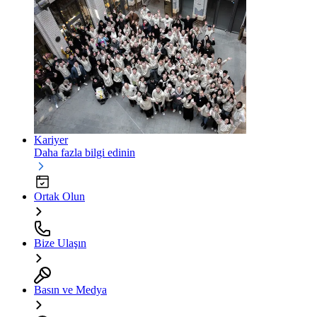
Kariyer
Daha fazla bilgi edinin
Ortak Olun
Bize Ulaşın
Basın ve Medya