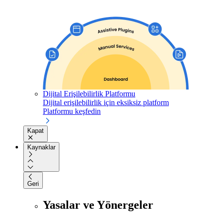
Dijital Erişilebilirlik Platformu
Dijital erişilebilirlik için eksiksiz platform
Platformu keşfedin
Kapat
Kaynaklar
Geri
Yasalar ve Yönergeler