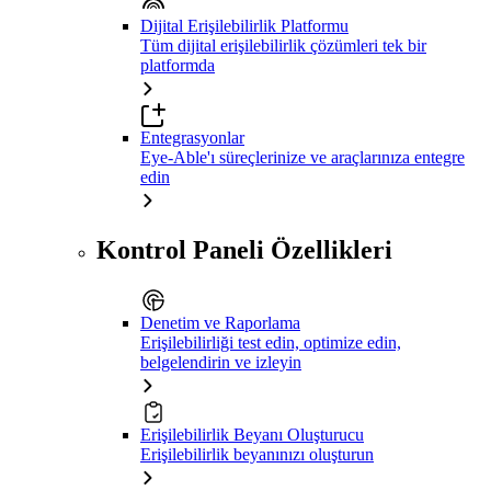
Dijital Erişilebilirlik Platformu
Tüm dijital erişilebilirlik çözümleri tek bir
platformda
Entegrasyonlar
Eye-Able'ı süreçlerinize ve araçlarınıza entegre
edin
Kontrol Paneli Özellikleri
Denetim ve Raporlama
Erişilebilirliği test edin, optimize edin,
belgelendirin ve izleyin
Erişilebilirlik Beyanı Oluşturucu
Erişilebilirlik beyanınızı oluşturun