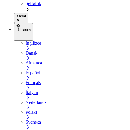
Şeffaflık
Kapat
Dil seçin
İngilizce
Dansk
Almanca
Español
Français
İtalyan
Nederlands
Polski
Svenska