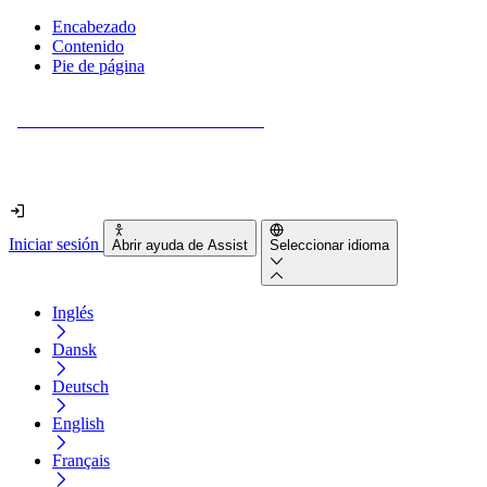
Encabezado
Contenido
Pie de página
¿Tu sitio web es realmente accesible?
Descúbrelo en menos de 2 minutos.
Iniciar sesión
Abrir ayuda de Assist
Seleccionar idioma
Inglés
Dansk
Deutsch
English
Français