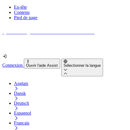
En-tête
Contenu
Pied de page
Quel est le degré d'accessibilité de votre site web ?
Découvrez-le en moins de 2 minutes
Connexion
Ouvrir l'aide Assist
Sélectionner la langue
Anglais
Dansk
Deutsch
Espagnol
Français