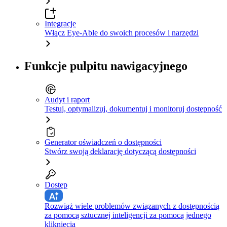
Integracje
Włącz Eye-Able do swoich procesów i narzędzi
Funkcje pulpitu nawigacyjnego
Audyt i raport
Testuj, optymalizuj, dokumentuj i monitoruj dostępność
Generator oświadczeń o dostępności
Stwórz swoją deklarację dotyczącą dostępności
Dostęp
Rozwiąż wiele problemów związanych z dostępnością
za pomocą sztucznej inteligencji za pomocą jednego
kliknięcia