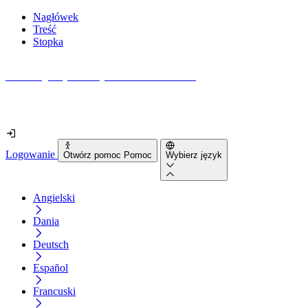
Nagłówek
Treść
Stopka
Jak dostępna jest Twoja strona internetowa?
Dowiedz się w mniej niż 2 minuty
Logowanie
Otwórz pomoc Pomoc
Wybierz język
Angielski
Dania
Deutsch
Español
Francuski