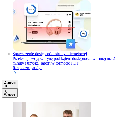
Sprawdzenie dostępności strony internetowej
Przetestuj swoją witrynę pod kątem dostępności w mniej niż 2
minuty i uzyskaj raport w formacie PDF.
Rozpocznij audyt
Zamknij
Wstecz