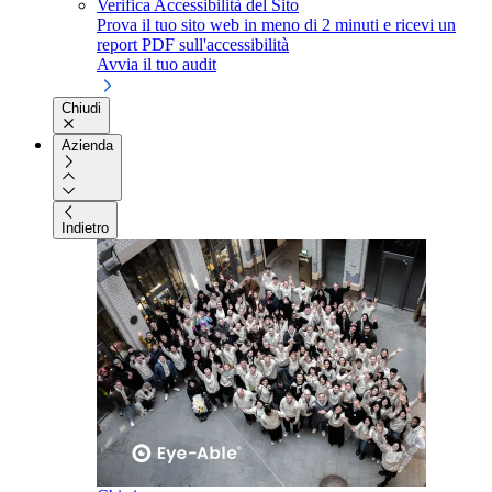
Verifica Accessibilità del Sito
Prova il tuo sito web in meno di 2 minuti e ricevi un
report PDF sull'accessibilità
Avvia il tuo audit
Chiudi
Azienda
Indietro