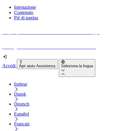
Intestazione
Contenuto
Piè di pagina
Scopri quanto sono accessibili il tuo sito e le tue app.
Prova gratuitamente il tuo sito e il nostro strumento
Accedi
Apri aiuto Assistenza
Seleziona la lingua
Inglese
Dansk
Deutsch
Español
Français