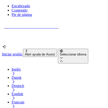
Encabezado
Contenido
Pie de página
¿Tu sitio web es realmente accesible?
Descúbrelo en menos de 2 minutos.
Iniciar sesión
Abrir ayuda de Assist
Seleccionar idioma
Inglés
Dansk
Deutsch
English
Français