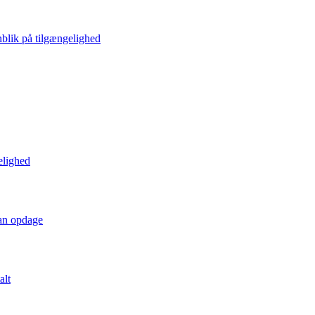
blik på tilgængelighed
elighed
kan opdage
alt