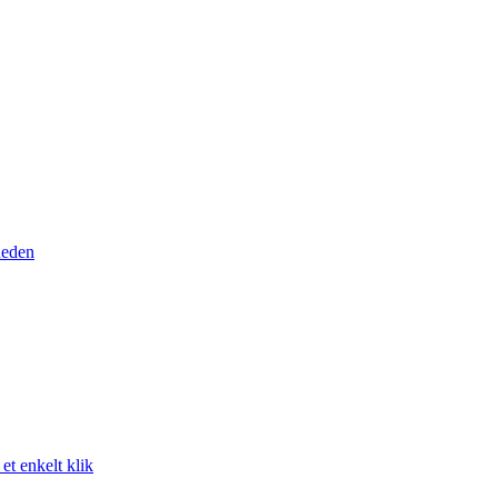
heden
t enkelt klik