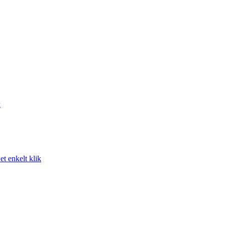
k
t enkelt klik