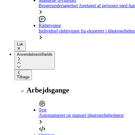
Manuelle revisioner
Brugerundersøgelser foretaget af personer med ha
Rådgivning
Individuel rådgivning fra eksperter i tilgængelighe
Luk
Anvendelsestilfælde
Tilbage
Arbejdsgange
Test
Automatiseret og manuel tilgængelighedstest