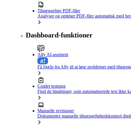
Tilgængelige PDF-filer
Analyser og optimer PDF-filer automatisk med hen
Dashboard-funktioner
Ally AI-assistent
Få hjælp fra Ally til at løse problemer med tilgæng
Guidet testning
Find de hindringer, som automatiserede test ikke 
Manuelle revisioner
Dokumenter manuelle tilgængelighedskontrol digit