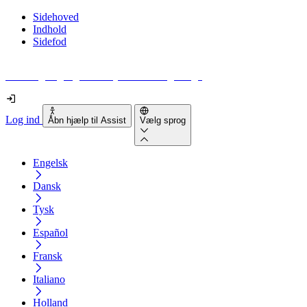
Sidehoved
Indhold
Sidefod
Hvor tilgængelig er din hjemmeside egentlig?
Log ind
Åbn hjælp til Assist
Vælg sprog
Engelsk
Dansk
Tysk
Español
Fransk
Italiano
Holland