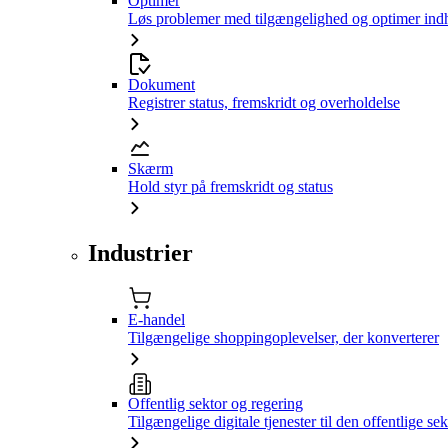
Optimer
Løs problemer med tilgængelighed og optimer ind
Dokument
Registrer status, fremskridt og overholdelse
Skærm
Hold styr på fremskridt og status
Industrier
E-handel
Tilgængelige shoppingoplevelser, der konverterer
Offentlig sektor og regering
Tilgængelige digitale tjenester til den offentlige sek