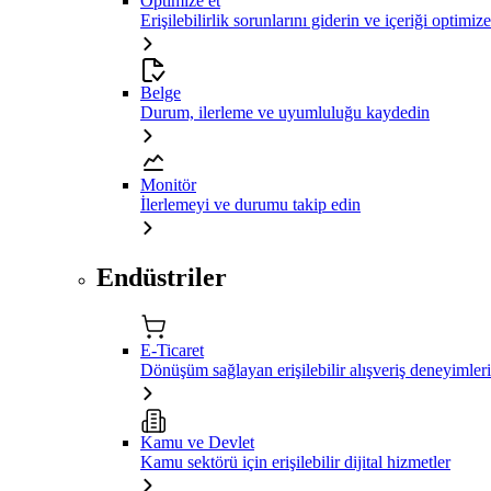
Optimize et
Erişilebilirlik sorunlarını giderin ve içeriği optimiz
Belge
Durum, ilerleme ve uyumluluğu kaydedin
Monitör
İlerlemeyi ve durumu takip edin
Endüstriler
E-Ticaret
Dönüşüm sağlayan erişilebilir alışveriş deneyimleri
Kamu ve Devlet
Kamu sektörü için erişilebilir dijital hizmetler