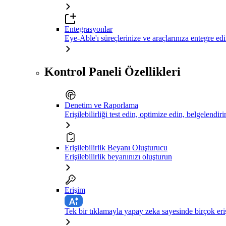
Entegrasyonlar
Eye-Able'ı süreçlerinize ve araçlarınıza entegre ed
Kontrol Paneli Özellikleri
Denetim ve Raporlama
Erişilebilirliği test edin, optimize edin, belgelendiri
Erişilebilirlik Beyanı Oluşturucu
Erişilebilirlik beyanınızı oluşturun
Erişim
Tek bir tıklamayla yapay zeka sayesinde birçok eriş