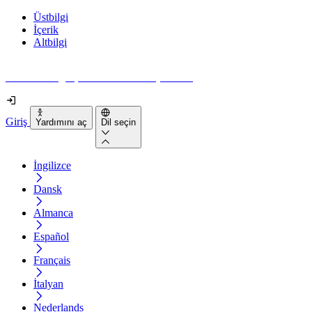
Üstbilgi
İçerik
Altbilgi
Web siteniz gerçekten ne kadar erişilebilir?
Giriş
Yardımını aç
Dil seçin
İngilizce
Dansk
Almanca
Español
Français
İtalyan
Nederlands