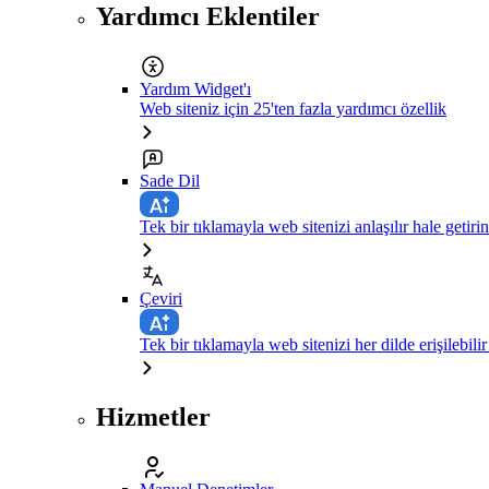
Yardımcı Eklentiler
Yardım Widget'ı
Web siteniz için 25'ten fazla yardımcı özellik
Sade Dil
Tek bir tıklamayla web sitenizi anlaşılır hale getirin
Çeviri
Tek bir tıklamayla web sitenizi her dilde erişilebilir
Hizmetler