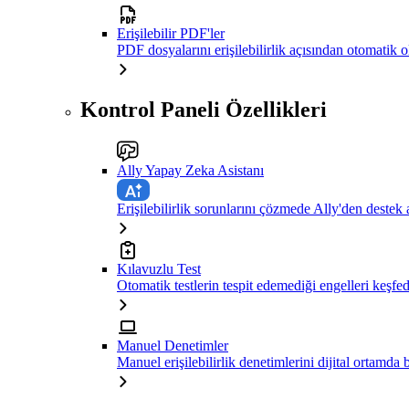
Erişilebilir PDF'ler
PDF dosyalarını erişilebilirlik açısından otomatik 
Kontrol Paneli Özellikleri
Ally Yapay Zeka Asistanı
Erişilebilirlik sorunlarını çözmede Ally'den destek 
Kılavuzlu Test
Otomatik testlerin tespit edemediği engelleri keşfe
Manuel Denetimler
Manuel erişilebilirlik denetimlerini dijital ortamda