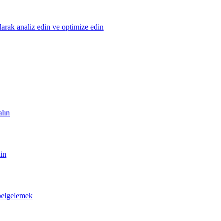
olarak analiz edin ve optimize edin
alın
din
 belgelemek