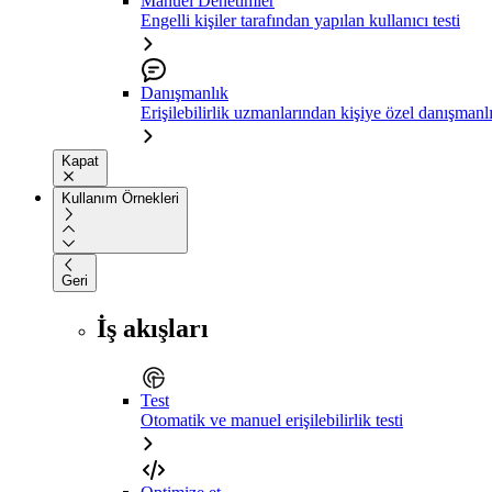
Manuel Denetimler
Engelli kişiler tarafından yapılan kullanıcı testi
Danışmanlık
Erişilebilirlik uzmanlarından kişiye özel danışmanl
Kapat
Kullanım Örnekleri
Geri
İş akışları
Test
Otomatik ve manuel erişilebilirlik testi