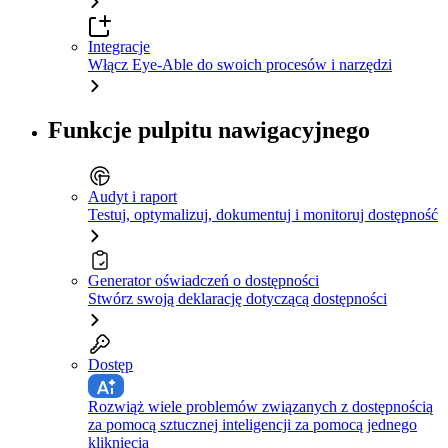
Integracje
Włącz Eye-Able do swoich procesów i narzędzi
Funkcje pulpitu nawigacyjnego
Audyt i raport
Testuj, optymalizuj, dokumentuj i monitoruj dostępność
Generator oświadczeń o dostępności
Stwórz swoją deklarację dotyczącą dostępności
Dostęp
Rozwiąż wiele problemów związanych z dostępnością
za pomocą sztucznej inteligencji za pomocą jednego
kliknięcia