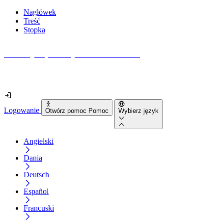
Nagłówek
Treść
Stopka
Jak dostępna jest Twoja strona internetowa?
Dowiedz się w mniej niż 2 minuty
Logowanie
Otwórz pomoc Pomoc
Wybierz język
Angielski
Dania
Deutsch
Español
Francuski