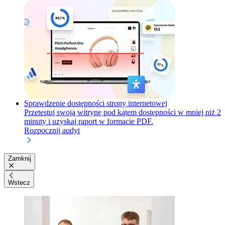
Sprawdzenie dostępności strony internetowej
Przetestuj swoją witrynę pod kątem dostępności w mniej niż 2
minuty i uzyskaj raport w formacie PDF.
Rozpocznij audyt
Zamknij
Wstecz